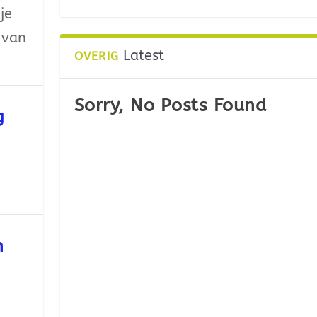
je
 van
Latest
OVERIG
Sorry, No Posts Found
g
n