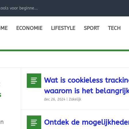
ools voor beginne...
ME
ECONOMIE
LIFESTYLE
SPORT
TECH
Wat is cookieless tracki
:
waarom is het belangrij
s
dec 26, 2024
|
Zakelijk
Ontdek de mogelijkhede
en